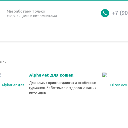
Мы работаем только
+7 (90
с юр. лицами и питомниками
ошек
AlphaPet для кошек
Для самых привередливых и особенных
гурманов. Заботимся о здоровье ваших
питомцев