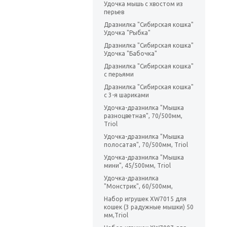
Удочка мышь с хвостом из
перьев
Дразнилка "Сибирская кошка"
Удочка "Рыбка"
Дразнилка "Сибирская кошка"
Удочка "Бабочка"
Дразнилка "Сибирская кошка"
с перьями
Дразнилка "Сибирская кошка"
с 3-я шариками
Удочка-дразнилка "Мышка
разноцветная", 70/500мм,
Triol
Удочка-дразнилка "Мышка
полосатая", 70/500мм, Triol
Удочка-дразнилка "Мышка
мини", 45/500мм, Triol
Удочка-дразнилка
"Монстрик", 60/500мм,
Набор игрушек XW7015 для
кошек (3 радужные мышки) 50
мм,Triol