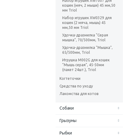
Набор игрушек XW7007 для
кошек (мяч, 2 мыши) 45 мм,50
мм Triol
Набор игрушек XW0329 для
кошек (2 мяча, мышь) 45
мм,50 мм Triol
Удочка-дразнилка "Серая
мышка", 70/500мм, Triol
Удочка-дразнилка "Мышка",
65/500мм, Triol
Игрушка M002G для кошек
"Мышь серая", 45-50мм
(пакет 24шт.), Triol
Когтеточки
Средства по уходу
Лакомства для котов
Собаки
Грызуны
Рыбки