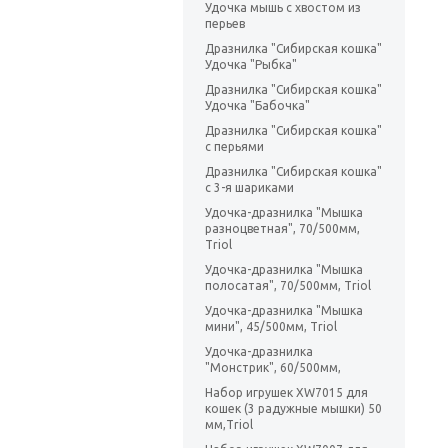
Удочка мышь с хвостом из
перьев
Дразнилка "Сибирская кошка"
Удочка "Рыбка"
Дразнилка "Сибирская кошка"
Удочка "Бабочка"
Дразнилка "Сибирская кошка"
с перьями
Дразнилка "Сибирская кошка"
с 3-я шариками
Удочка-дразнилка "Мышка
разноцветная", 70/500мм,
Triol
Удочка-дразнилка "Мышка
полосатая", 70/500мм, Triol
Удочка-дразнилка "Мышка
мини", 45/500мм, Triol
Удочка-дразнилка
"Монстрик", 60/500мм,
Набор игрушек XW7015 для
кошек (3 радужные мышки) 50
мм,Triol