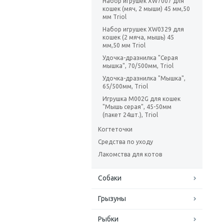
Набор игрушек XW7007 для
кошек (мяч, 2 мыши) 45 мм,50
мм Triol
Набор игрушек XW0329 для
кошек (2 мяча, мышь) 45
мм,50 мм Triol
Удочка-дразнилка "Серая
мышка", 70/500мм, Triol
Удочка-дразнилка "Мышка",
65/500мм, Triol
Игрушка M002G для кошек
"Мышь серая", 45-50мм
(пакет 24шт.), Triol
Когтеточки
Средства по уходу
Лакомства для котов
Собаки
Грызуны
Рыбки