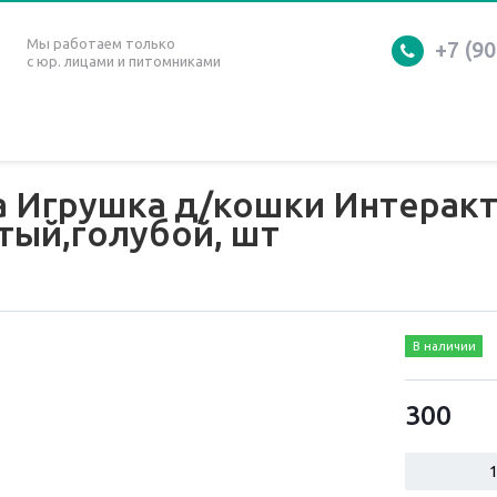
Мы работаем только
+7 (90
с юр. лицами и питомниками
а Игрушка д/кошки Интерак
тый,голубой, шт
В наличии
300