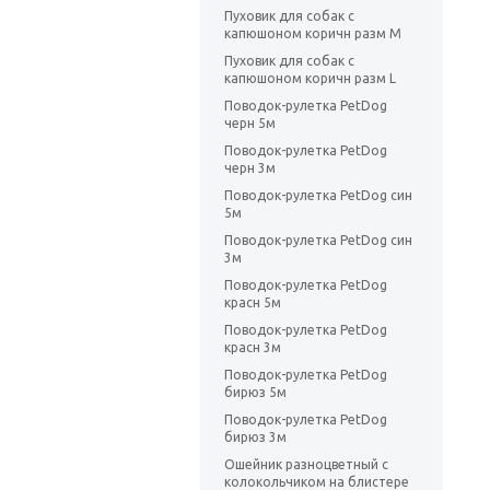
Пуховик для собак с
капюшоном коричн разм M
Пуховик для собак с
капюшоном коричн разм L
Поводок-рулетка PetDog
черн 5м
Поводок-рулетка PetDog
черн 3м
Поводок-рулетка PetDog син
5м
Поводок-рулетка PetDog син
3м
Поводок-рулетка PetDog
красн 5м
Поводок-рулетка PetDog
красн 3м
Поводок-рулетка PetDog
бирюз 5м
Поводок-рулетка PetDog
бирюз 3м
Ошейник разноцветный с
колокольчиком на блистере