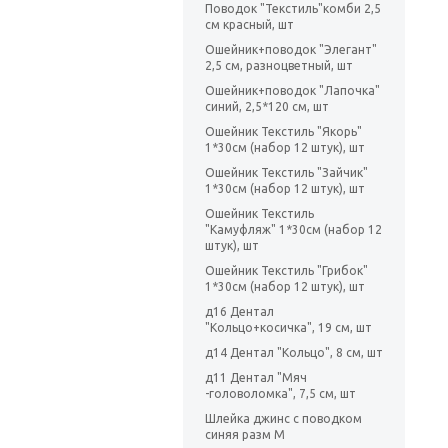
Поводок "Текстиль"комби 2,5
см красный, шт
Ошейник+поводок "Элегант"
2,5 см, разноцветный, шт
Ошейник+поводок "Лапочка"
синий, 2,5*120 см, шт
Ошейник Текстиль "Якорь"
1*30см (набор 12 штук), шт
Ошейник Текстиль "Зайчик"
1*30см (набор 12 штук), шт
Ошейник Текстиль
"Камуфляж" 1*30см (набор 12
штук), шт
Ошейник Текстиль "Грибок"
1*30см (набор 12 штук), шт
д16 Дентал
"Кольцо+косичка", 19 см, шт
д14 Дентал "Кольцо", 8 см, шт
д11 Дентал "Мяч
-головоломка", 7,5 см, шт
Шлейка джинс с поводком
синяя разм М