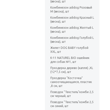
(весна), шт
Комбинезон adidog Розовый
M (весна), шт
Комбинезон adidog Красный L
(весна), шт
Комбинезон adidog Желтый L
(весна), шт
Комбинезон adidog Голубой L
(весна), шт
Жилет DOG BABY голубой
XXL, шт
К-11 NATUREL BIO ошейник
для собак №1, шт
Пуходерка дерево (капля) ,XL
(12*7,5 см), шт
Пуходерка "Косточка"
самоочищающаяся, пластик
,8 см, шт
Поводок "Текстиль"комби 2,5
см черный, шт
Поводок "Текстиль"комби 2,5
см синий, шт