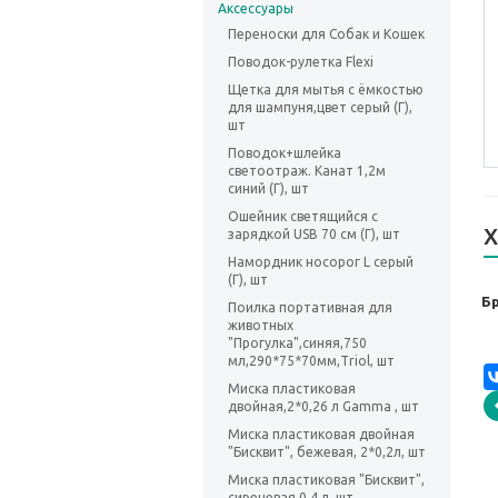
Аксессуары
Переноски для Собак и Кошек
Поводок-рулетка Flexi
Щетка для мытья с ёмкостью
для шампуня,цвет серый (Г),
шт
Поводок+шлейка
светоотраж. Канат 1,2м
синий (Г), шт
Ошейник светящийся с
Х
зарядкой USB 70 см (Г), шт
Намордник носорог L серый
(Г), шт
Б
Поилка портативная для
животных
"Прогулка",синяя,750
мл,290*75*70мм,Triol, шт
Миска пластиковая
двойная,2*0,26 л Gamma , шт
Миска пластиковая двойная
"Бисквит", бежевая, 2*0,2л, шт
Миска пластиковая "Бисквит",
сиреневая 0,4 л, шт