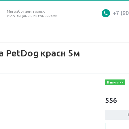
Мы работаем только
+7 (90
с юр. лицами и питомниками
 PetDog красн 5м
В наличии
556