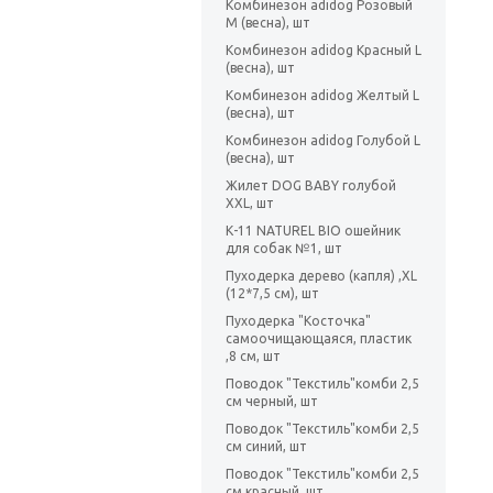
Комбинезон adidog Розовый
M (весна), шт
Комбинезон adidog Красный L
(весна), шт
Комбинезон adidog Желтый L
(весна), шт
Комбинезон adidog Голубой L
(весна), шт
Жилет DOG BABY голубой
XXL, шт
К-11 NATUREL BIO ошейник
для собак №1, шт
Пуходерка дерево (капля) ,XL
(12*7,5 см), шт
Пуходерка "Косточка"
самоочищающаяся, пластик
,8 см, шт
Поводок "Текстиль"комби 2,5
см черный, шт
Поводок "Текстиль"комби 2,5
см синий, шт
Поводок "Текстиль"комби 2,5
см красный, шт