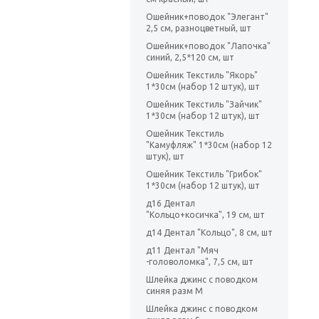
Ошейник+поводок "Элегант"
2,5 см, разноцветный, шт
Ошейник+поводок "Лапочка"
синий, 2,5*120 см, шт
Ошейник Текстиль "Якорь"
1*30см (набор 12 штук), шт
Ошейник Текстиль "Зайчик"
1*30см (набор 12 штук), шт
Ошейник Текстиль
"Камуфляж" 1*30см (набор 12
штук), шт
Ошейник Текстиль "Грибок"
1*30см (набор 12 штук), шт
д16 Дентал
"Кольцо+косичка", 19 см, шт
д14 Дентал "Кольцо", 8 см, шт
д11 Дентал "Мяч
-головоломка", 7,5 см, шт
Шлейка джинс с поводком
синяя разм М
Шлейка джинс с поводком