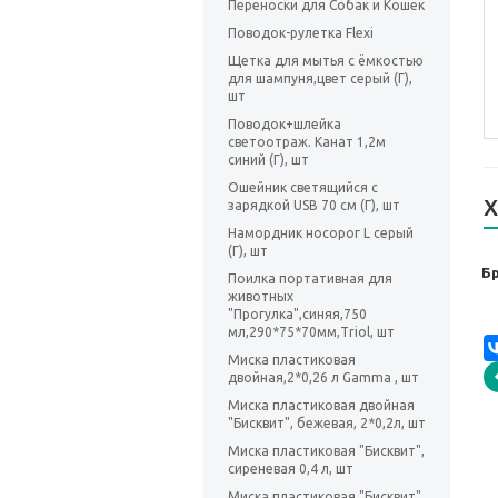
Переноски для Собак и Кошек
Поводок-рулетка Flexi
Щетка для мытья с ёмкостью
для шампуня,цвет серый (Г),
шт
Поводок+шлейка
светоотраж. Канат 1,2м
синий (Г), шт
Ошейник светящийся с
Х
зарядкой USB 70 см (Г), шт
Намордник носорог L серый
(Г), шт
Б
Поилка портативная для
животных
"Прогулка",синяя,750
мл,290*75*70мм,Triol, шт
Миска пластиковая
двойная,2*0,26 л Gamma , шт
Миска пластиковая двойная
"Бисквит", бежевая, 2*0,2л, шт
Миска пластиковая "Бисквит",
сиреневая 0,4 л, шт
Миска пластиковая "Бисквит",