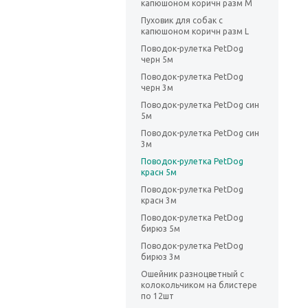
капюшоном коричн разм M
Пуховик для собак с
капюшоном коричн разм L
Поводок-рулетка PetDog
черн 5м
Поводок-рулетка PetDog
черн 3м
Поводок-рулетка PetDog син
5м
Поводок-рулетка PetDog син
3м
Поводок-рулетка PetDog
красн 5м
Поводок-рулетка PetDog
красн 3м
Поводок-рулетка PetDog
бирюз 5м
Поводок-рулетка PetDog
бирюз 3м
Ошейник разноцветный с
колокольчиком на блистере
по 12шт